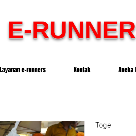
E-RUNNER
Layanan e-runners
Kontak
Aneka 
Toge