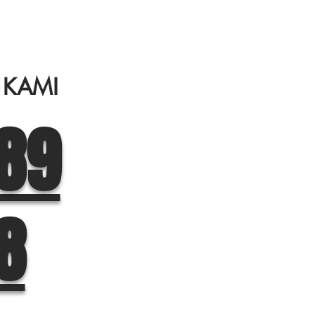
 KAMI
89
8