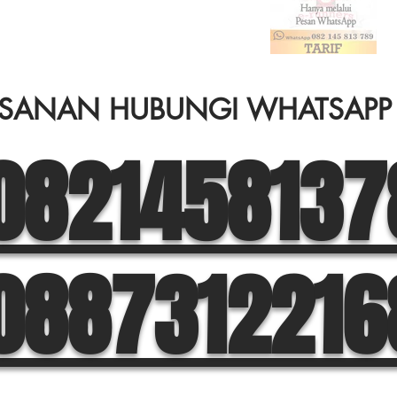
SANAN HUBUNGI WHATSAPP
0821458137
0887312216