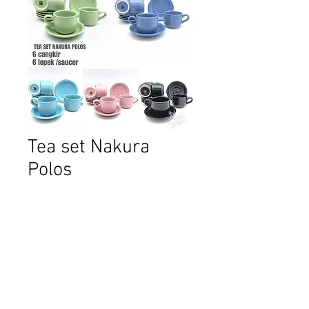
Tea set Nakura
Polos
Harga
Rp 715.000
Kuantitas
*
Tambah ke Keranjang